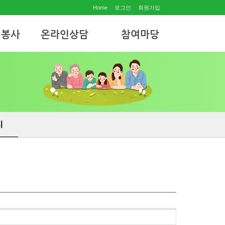
Home
로그인
회원가입
원봉사
온라인상담
참여마당
온라인상담
공지사항
월별행사
자유게시판
사진갤러리
리