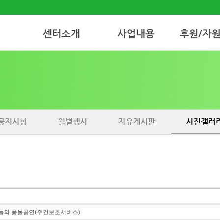
센터소개
사업내용
후원/자
인사말
재가노인지원서비스
후원안내
센터연혁 소개
주간보호서비스
자원봉사안내
비젼&미션
(부설)한울요양원
조직도
공지사항
월별행사
자유게시판
사진갤러
찾아오시는 길
들의 풍물공연(주간보호서비스)